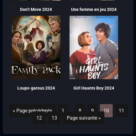
Don’t Move 2024
Une femme en jeu 2024
Loups-garous 2024
Girl Haunts Boy 2024
« Page précédente
1
…
8
9
10
11
12
13
Page suivante »